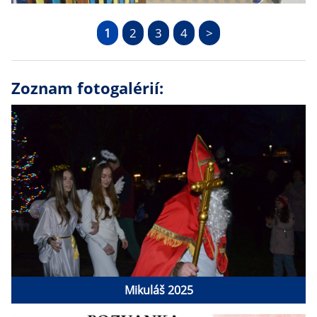
1
2
3
4
>
Zoznam fotogalérií:
Mikuláš 2025