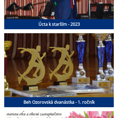
Úcta k starším - 2023
Beh Ozorovská dvanástka - 1. ročník