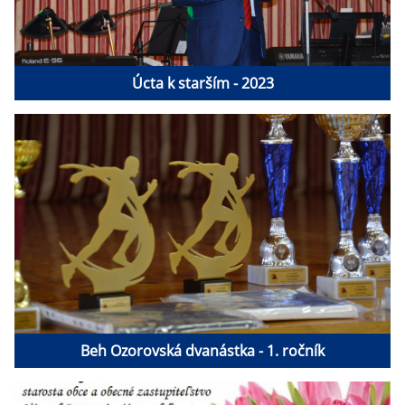
Úcta k starším - 2023
Beh Ozorovská dvanástka - 1. ročník