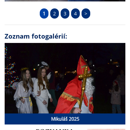
1
2
3
4
>
Zoznam fotogalérií:
Mikuláš 2025