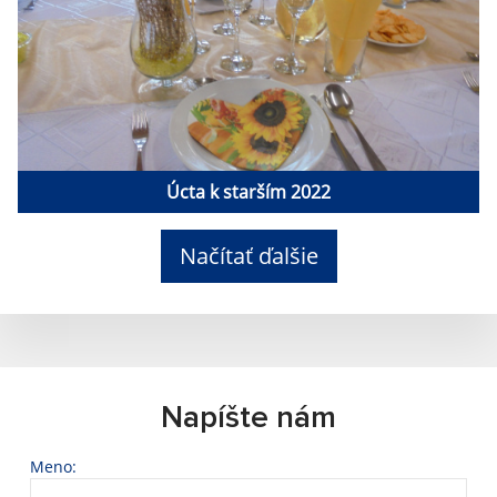
Úcta k starším 2022
Načítať ďalšie
Napíšte nám
Meno: