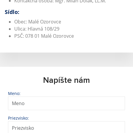
Kontaktná osoba: Mgr. Milan Dolák, LL.M.
Sídlo:
Obec: Malé Ozorovce
Ulica: Hlavná 108/29
PSČ: 078 01 Malé Ozorovce
Napíšte nám
Meno:
Priezvisko: