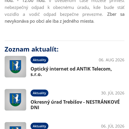
hod. - 12:00
hod.
v uvedenom čase môžete priniesť
nebezpečný odpad k obecnému úradu, kde bude stáť
vozidlo a vodič odpad bezpečne prevezme.
Zber sa
nevykonáva po obci ale iba z jedného miesta
.
Zoznam aktualít:
06. AUG 2026
Aktuality
Optický internet od ANTIK Telecom,
s.r.o.
30. JÚL 2026
Aktuality
Okresný úrad Trebišov - NESTRÁNKOVÉ
DNI
06. JÚL 2026
Aktuality