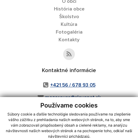
O obci
História obce
Školstvo
Kultúra
Fotogaléria
Kontakty
Kontaktné informácie
+421 56 / 678 93 05
mozorovce@slovanet.sk
Používame cookies
Súbory cookie a ďalšie technológie sledovania používame na zlepšenie
vášho zážitku z prehliadania našich webových stránok, na to, aby sme
využite možnosť získavania aktuálnych informácií s využitím RSS
,
vám zobrazovali prispôsobený obsah a cielené reklamy, na analýzu
CMS systém (redakčný) systém ECHELON 2,
Mapa stránok
,
web portál
,
návštevnosti našich webových stránok a na pochopenie toho, odkiaľ naši
návštevníci prichádzajú.
webhosting
,
webex.digital, s.r.o.
,
domény
,
registrácia domény
,