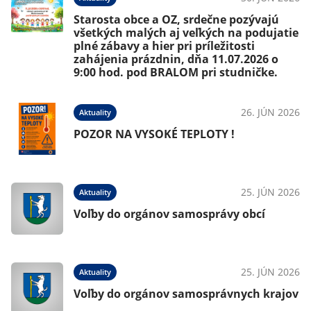
Starosta obce a OZ, srdečne pozývajú
všetkých malých aj veľkých na podujatie
plné zábavy a hier pri príležitosti
zahájenia prázdnin, dňa 11.07.2026 o
9:00 hod. pod BRALOM pri studničke.
26. JÚN 2026
Aktuality
POZOR NA VYSOKÉ TEPLOTY !
25. JÚN 2026
Aktuality
Voľby do orgánov samosprávy obcí
25. JÚN 2026
Aktuality
Voľby do orgánov samosprávnych krajov