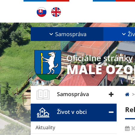
Samospráva
Živ
Oficiálne stránky
MALÉ OZO
Samospráva
Re
Život v obci
Aktuality
30