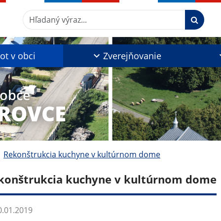
Hľadaný výraz...
ot v obci
Zverejňovanie
 obce
ROVCE
Rekonštrukcia kuchyne v kultúrnom dome
konštrukcia kuchyne v kultúrnom dome
.01.2019