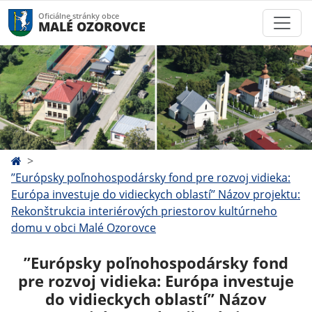
Oficiálne stránky obce
MALÉ OZOROVCE
’’Európsky poľnohospodársky fond pre rozvoj vidieka:
Európa investuje do vidieckych oblastí’’ Názov projektu:
Rekonštrukcia interiérových priestorov kultúrneho
domu v obci Malé Ozorovce
’’Európsky poľnohospodársky fond
pre rozvoj vidieka: Európa investuje
do vidieckych oblastí’’ Názov