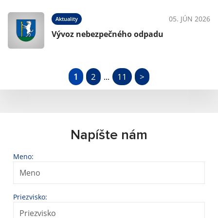
05. JÚN 2026
Aktuality
Vývoz nebezpečného odpadu
1
2
11
>
...
Napíšte nám
Meno:
Priezvisko: