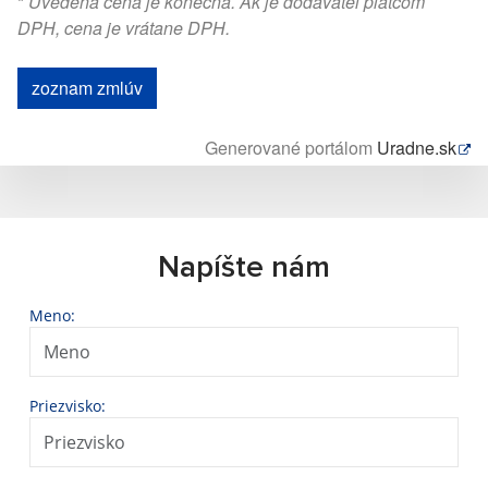
*
Uvedená cena je konečná. Ak je dodávateľ platcom
DPH, cena je vrátane DPH.
zoznam zmlúv
Generované portálom
Uradne.sk
Napíšte nám
Meno:
Priezvisko: