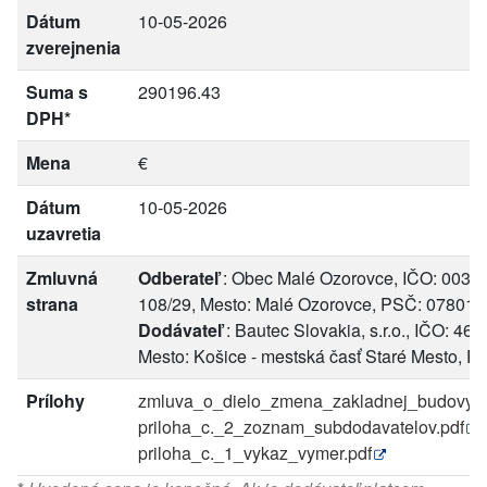
Dátum
10-05-2026
zverejnenia
Suma s
290196.43
DPH*
Mena
€
Dátum
10-05-2026
uzavretia
Zmluvná
Odberateľ
: Obec Malé Ozorovce, IČO: 0033
strana
108/29, Mesto: Malé Ozorovce, PSČ: 07801
Dodávateľ
: Bautec Slovakia, s.r.o., IČO: 4
Mesto: Košice - mestská časť Staré Mesto, 
Prílohy
zmluva_o_dielo_zmena_zakladnej_budovy_n
priloha_c._2_zoznam_subdodavatelov.pdf
priloha_c._1_vykaz_vymer.pdf