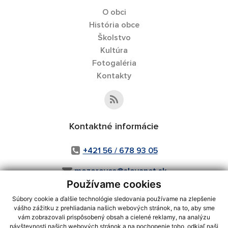
O obci
História obce
Školstvo
Kultúra
Fotogaléria
Kontakty
Kontaktné informácie
+421 56 / 678 93 05
mozorovce@slovanet.sk
Používame cookies
Súbory cookie a ďalšie technológie sledovania používame na zlepšenie
vášho zážitku z prehliadania našich webových stránok, na to, aby sme
využite možnosť získavania aktuálnych informácií s využitím RSS
,
vám zobrazovali prispôsobený obsah a cielené reklamy, na analýzu
CMS systém (redakčný) systém ECHELON 2,
Mapa stránok
,
web portál
,
návštevnosti našich webových stránok a na pochopenie toho, odkiaľ naši